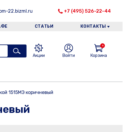
m-22.bizml.ru
+7 (495) 526-22-44
АФЕ
СТАТЬИ
КОНТАКТЫ
0
Акции
Войти
Корзина
ткой 1515МЭ коричневый
чневый