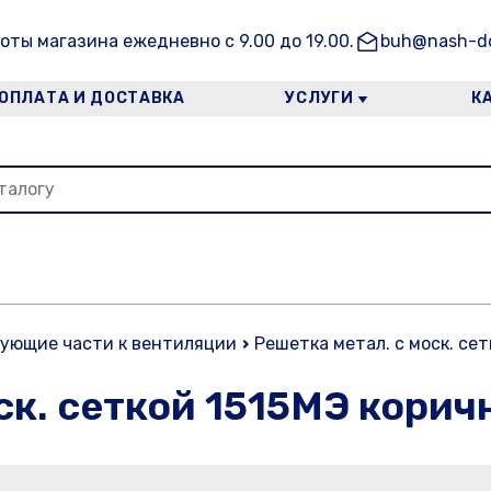
оты магазина ежедневно с 9.00 до 19.00.
buh@nash-do
ОПЛАТА И ДОСТАВКА
УСЛУГИ
К
ующие части к вентиляции
Решетка метал. с моск. се
ск. сеткой 1515МЭ кори