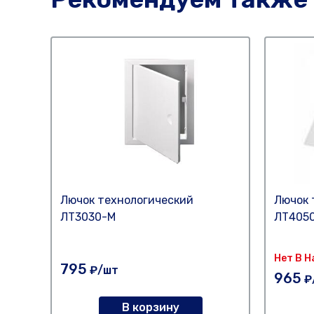
Лючок технологический
Лючок 
ЛТ3030-М
ЛТ405
Нет В 
795
₽/шт
965
₽
В корзину