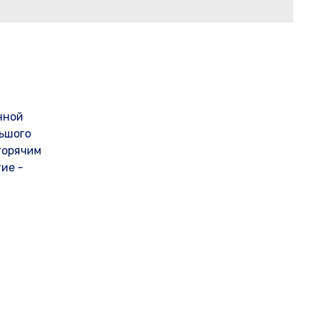
нной
ьшого
горячим
ие -