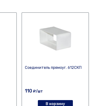
Соединитель прямоуг. 612СКП
Коле
110
165
₽/шт
В корзину