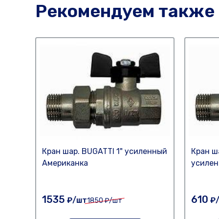
Рекомендуем также
Кран шар. BUGATTI 1" усиленный
Кран ш
Американка
усилен
1535
610
₽/шт
₽
1850
₽/шт