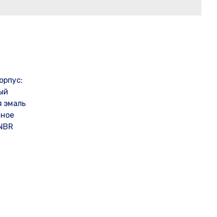
орпус:
ый
я эмаль
сное
/NBR