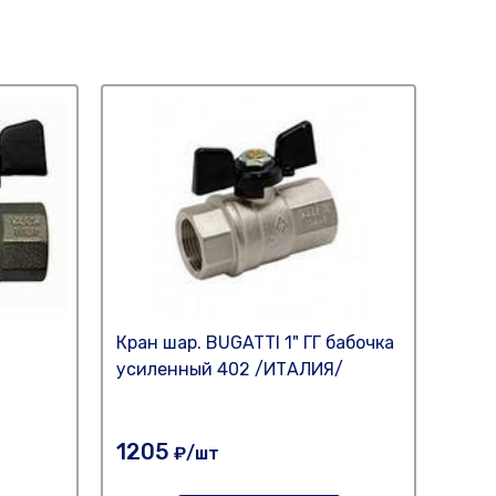
Кран шар. BUGATTI 1" ГГ бабочка
Кран
усиленный 402 /ИТАЛИЯ/
1/2 
1205
52
₽/шт