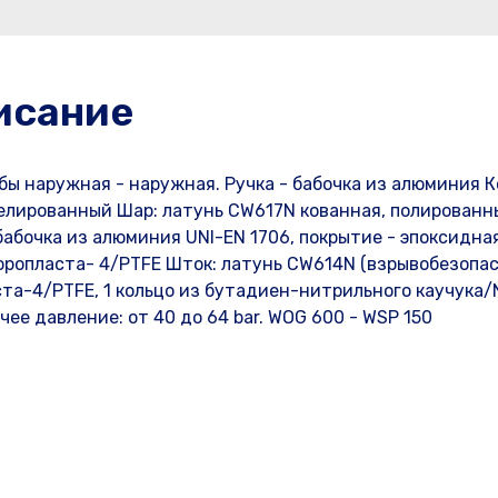
исание
ы наружная - наружная. Ручка - бабочка из алюминия К
келированный Шар: латунь CW617N кованная, полированн
бабочка из алюминия UNI-EN 1706, покрытие - эпоксидна
торопласта- 4/PTFE Шток: латунь CW614N (взрывобезопа
ста-4/PTFE, 1 кольцо из бутадиен-нитрильного каучука
ее давление: от 40 до 64 bar. WOG 600 - WSP 150