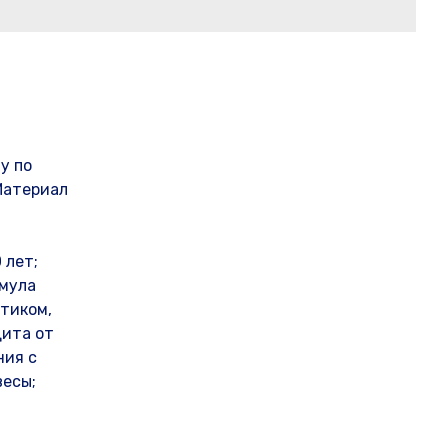
у по
 Материал
 лет;
рмула
стиком,
щита от
ния с
весы;