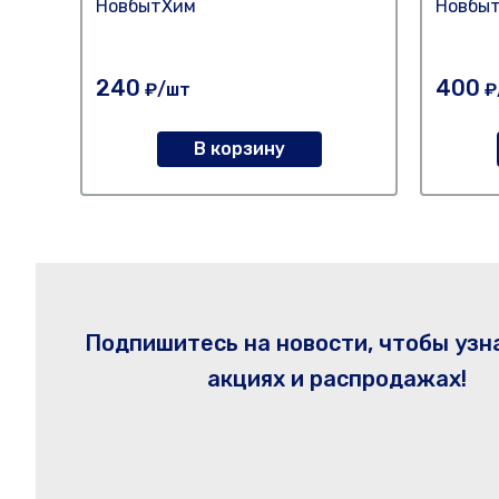
НовбытХим
Новбы
240
400
₽/шт
₽
В корзину
Подпишитесь на новости, чтобы узн
акциях и распродажах!