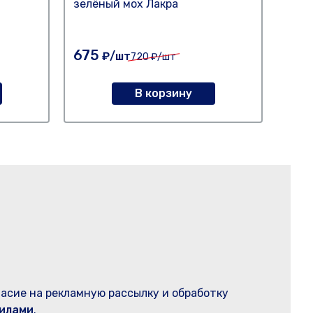
зелёный мох Лакра
8017
2,8к
675
198
₽/шт
720
₽/шт
В корзину
ласие на рекламную рассылку и обработку
илами
.