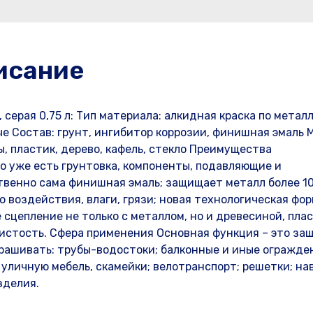
исание
серая 0,75 л: Тип материала: алкидная краска по металл
ые Состав: грунт, ингибитор коррозии, финишная эмаль
, пластик, дерево, кафель, стекло Преимущества
о уже есть грунтовка, компоненты, подавляющие и
венно сама финишная эмаль; защищает металл более 10
 воздействия, влаги, грязи; новая технологическая фо
 сцепление не только с металлом, но и древесиной, пла
вистость. Сфера применения Основная функция – это за
рашивать: трубы-водостоки; балконные и иные огражде
уличную мебель, скамейки; велотранспорт; решетки; на
зделия.