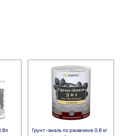
0,8л
Грунт-эмаль по ржавчине 0,8 кг
Эмал