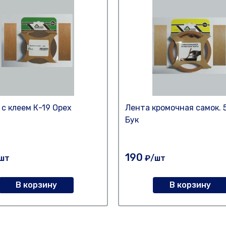
 с клеем К-19 Орех
Лента кромочная самок. 
Бук
190
шт
₽/шт
В корзину
В корзину