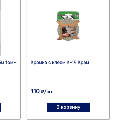
5м 16мм
Кромка с клеем К-19 Крем
Лент
Ноче
110
20
₽/шт
В корзину