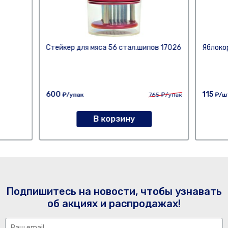
Стейкер для мяса 56 стал.шипов 17026
Яблокор
600
115
₽/упак
765
₽/упак
₽/ш
В корзину
Подпишитесь на новости, чтобы узнавать
об акциях и распродажах!