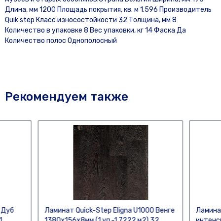
Длина, мм 1200 Площадь покрытия, кв. м 1.596 Производитель
Quik step Класс износостойкости 32 Толщина, мм 8
Количество в упаковке 8 Вес упаковки, кг 14 Фаска Да
Количество полос Однополосный
Рекомендуем также
 Дуб
Ламинат Quick-Step Eligna U1000 Венге
Ламинат
1
1380х156х8мм (1 уп.-1,7222 м2) 32
интенс