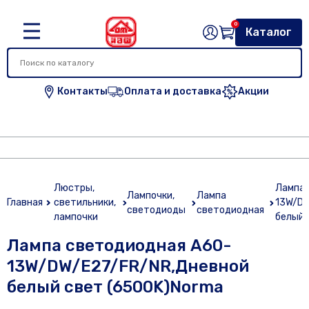
0
Каталог
Контакты
Оплата и доставка
Акции
Люстры,
Лампа 
Лампочки,
Лампа
Главная
светильники,
13W/DW
светодиоды
светодиодная
лампочки
белый 
Лампа светодиодная A60-
13W/DW/E27/FR/NR,Дневной
белый свет (6500K)Norma