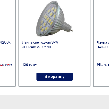
 4200К
Лампа светод-ая ЭРА
Лампа 
JCDR4WG5.3.2700
840-GU
120
95
150
₽/шт
₽/шт
₽/ш
В корзину