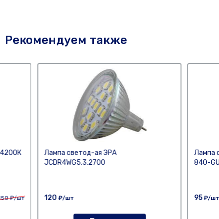
Рекомендуем также
 4200К
Лампа светод-ая ЭРА
Лампа 
JCDR4WG5.3.2700
840-GU
120
95
150
₽/шт
₽/шт
₽/ш