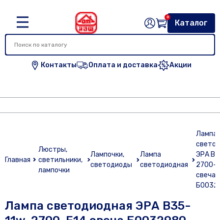
0
Каталог
Контакты
Оплата и доставка
Акции
Лампа
светод
Люстры,
Лампочки,
Лампа
ЭРА В3
Главная
светильники,
светодиоды
светодиодная
2700-E
лампочки
свеча
Б0032
Лампа светодиодная ЭРА В35-