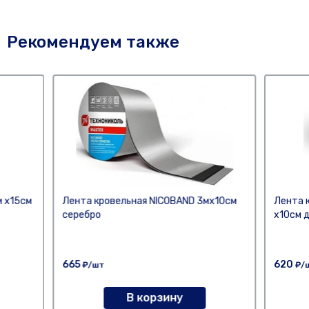
Рекомендуем также
м х15см
Лента кровельная NICOBAND 3мх10см
Лента 
серебро
х10см 
665
620
₽/шт
₽/
В корзину