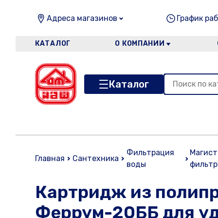
Адреса магазинов
График раб
КАТАЛОГ
О КОМПАНИИ
Каталог
Фильтрация
Магист
Главная
Сантехника
воды
фильт
Картридж из полип
Феррум-20ББ для уда