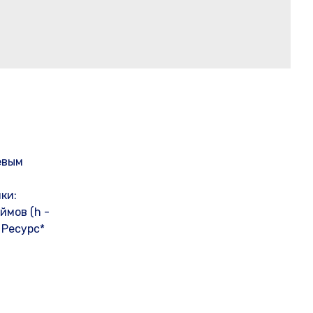
евым
ки:
ймов (h -
 Ресурс*