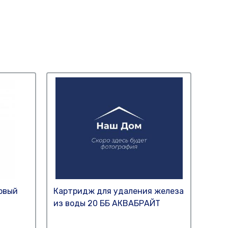
овый
Картридж для удаления железа
Карт
из воды 20 ББ АКВАБРАЙТ
из в