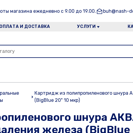
оты магазина ежедневно с 9.00 до 19.00.
buh@nash-do
ОПЛАТА И ДОСТАВКА
УСЛУГИ
К
ральные
Картридж из полипропиленового шнура 
ры
(BigBlue 20" 10 мкр)
ропиленового шнура АК
ления железа (BigBlue 