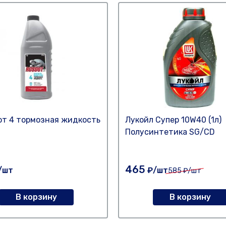
т 4 тормозная жидкость
Лукойл Супер 10W40 (1л)
Полусинтетика SG/CD
465
/шт
₽/шт
585
₽/шт
В корзину
В корзину