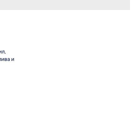
ил,
лива и