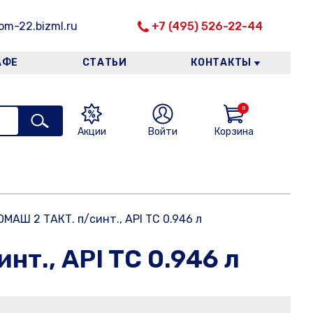
m-22.bizml.ru
+7 (495) 526-22-44
АФЕ
СТАТЬИ
КОНТАКТЫ
0
Акции
Войти
Корзина
АШ 2 ТАКТ. п/синт., API TC 0.946 л
т., API TC 0.946 л