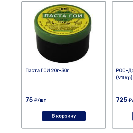
Паста ГОИ 20г-30г
РОС-До
(910гр)
75
725
₽/шт
₽
В корзину