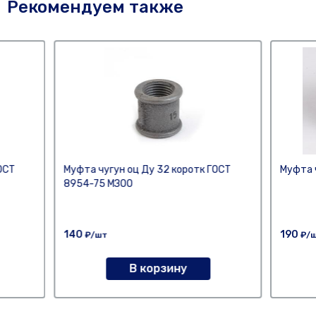
Рекомендуем также
ОСТ
Муфта чугун оц Ду 32 коротк ГОСТ
Муфта 
8954-75 МЗОО
140
190
₽/шт
₽/
В корзину