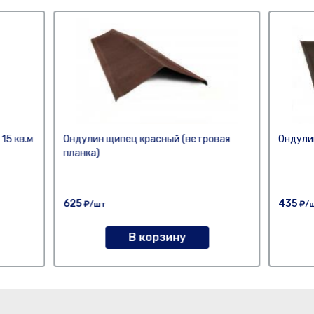
15 кв.м
Ондулин щипец красный (ветровая
Ондули
планка)
625
435
₽/шт
₽/
В корзину