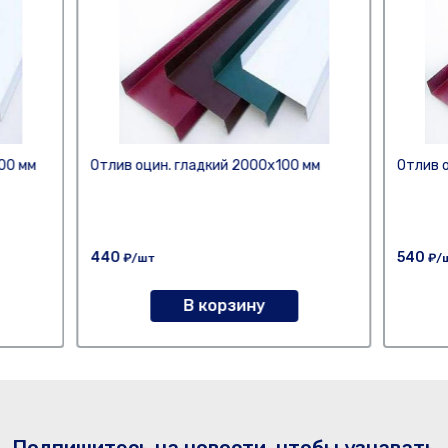
00 мм
Отлив оцин. гладкий 2000х100 мм
Отлив 
440
540
₽/шт
₽/
В корзину