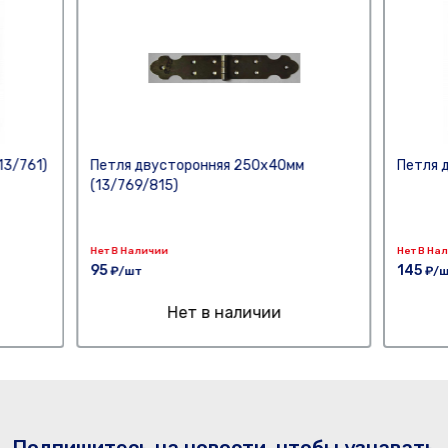
13/761)
Петля двусторонняя 250х40мм
Петля 
(13/769/815)
Нет В Наличии
Нет В На
95
145
₽/шт
₽/
Нет в наличии