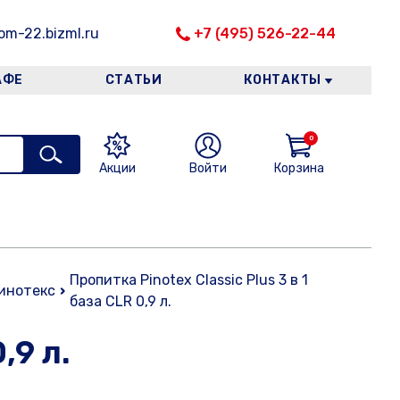
m-22.bizml.ru
+7 (495) 526-22-44
АФЕ
СТАТЬИ
КОНТАКТЫ
0
Акции
Войти
Корзина
Пропитка Pinotex Classic Plus 3 в 1
инотекс
база CLR 0,9 л.
,9 л.