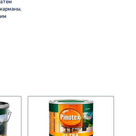
затем
 карманы,
ким