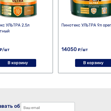
кс УЛЬТРА 2,5л
Пинотекс УЛЬТРА 9л оре
етный
14050
₽/шт
₽/шт
В корзину
В корзину
авать об