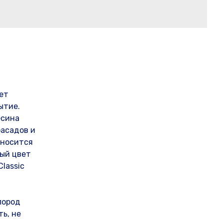
ает
ытие.
есина
фасадов и
аносится
ный цвет
lassic
пород
ь, не