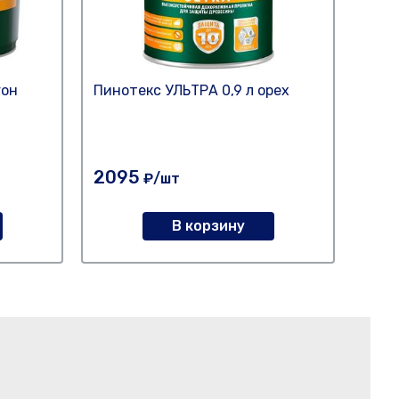
гон
Пинотекс УЛЬТРА 0,9 л орех
Пино
кал
2095
46
₽/шт
В корзину