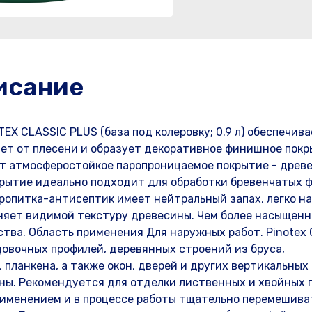
исание
X CLASSIC PLUS (база под колеровку; 0.9 л) обеспечив
ет от плесени и образует декоративное финишное покр
т атмосферостойкое паропроницаемое покрытие - древ
рытие идеально подходит для обработки бревенчатых 
 пропитка-антисептик имеет нейтральный запах, легко н
аняет видимой текстуру древесины. Чем более насыщен
тва. Область применения Для наружных работ. Pinotex C
цовочных профилей, деревянных строений из бруса,
, планкена, а также окон, дверей и других вертикальных
ны. Рекомендуется для отделки лиственных и хвойных 
именением и в процессе работы тщательно перемешиват