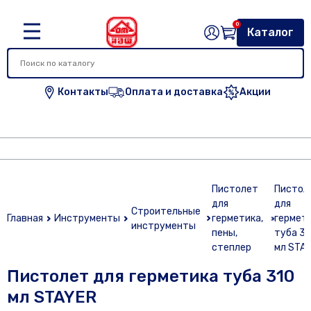
0
Каталог
Контакты
Оплата и доставка
Акции
Пистолет
Пистол
для
для
Строительные
Главная
Инструменты
герметика,
гермет
инструменты
пены,
туба 31
степлер
мл STA
Пистолет для герметика туба 310
мл STAYER