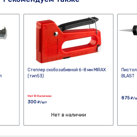
Степлер скобозабивной 6-8 мм MIRAX
Пистол
л
(тип53)
BLAST
Нет В Наличии
875
₽/
300
₽/шт
Нет в наличии