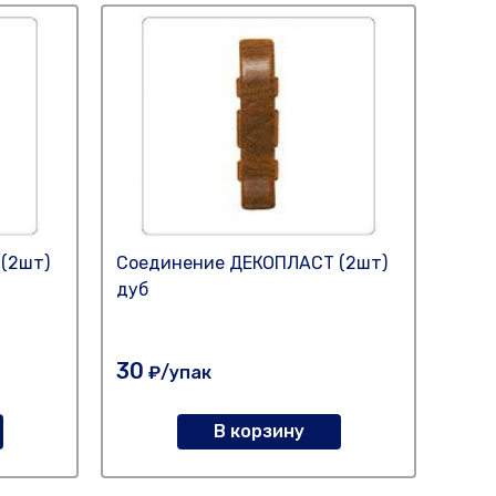
(2шт)
Соединение ДЕКОПЛАСТ (2шт)
Плин
дуб
мер
30
130
₽/упак
В корзину