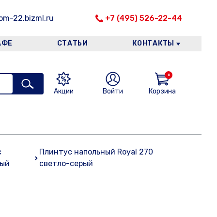
m-22.bizml.ru
+7 (495) 526-22-44
АФЕ
СТАТЬИ
КОНТАКТЫ
0
Акции
Войти
Корзина
с
Плинтус напольный Royal 270
ный
светло-серый