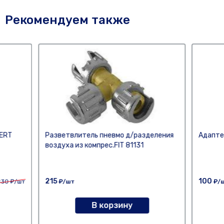
Рекомендуем также
ERT
Разветвлитель пневмо д/разделения
Адапте
воздуха из компрес.FIT 81131
215
100
830
₽/шт
₽/шт
₽/
В корзину