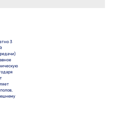
атно 3
й
редачи)
лавное
аническую
годаря
т
вляет
полов,
нешнему