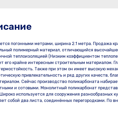
исание
ается погонными метрами, ширина 2.1 метра. Продажа кр
икальный полимерный материал, отличающийся высочайше
личной теплоизоляцией (Низким коэффициентом теплопе
ет его крайне интересным строительным материалом. Г
термостойкость. Также при этом он имеет высокую мех
тическую привлекательность и ряд других качеств, бла
териалом. Сейчас производство поликарбоната набирае
итными и сотовыми. Монолитный поликарбонат предста
 Широко используется для сооружения разнообразных ку
яет собой два листа, соединённых перегородками. По в