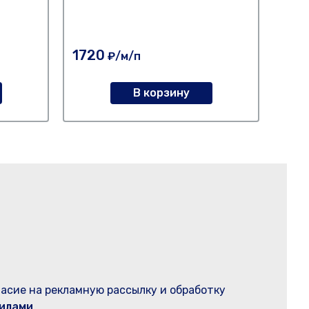
Юг-О
миро
сото
1720
поли
116
₽/м/п
В корзину
ласие на рекламную рассылку и обработку
илами
.