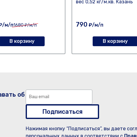
вес 0,52 кг/м.кв. Казань
790
₽/м/п
₽/м/п
1680
₽/м/п
В корзину
В корзину
авать об
Подписаться
Нажимая кнопку “Подписаться”, вы даете сог
персональных данных в соответствии с
Прав