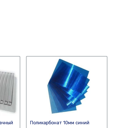
рачный
Поликарбонат 10мм синий
Поли