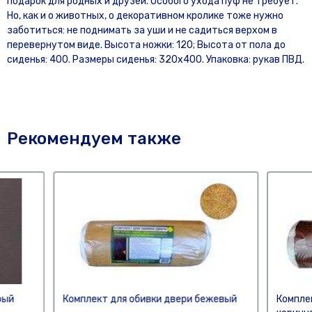
подарок для родных и друзей. Особого ухода пуф не требует.
Но, как и о животных, о декоративном кролике тоже нужно
заботиться: не поднимать за уши и не садиться верхом в
перевернутом виде. Высота ножки: 120; Высота от пола до
сиденья: 400. Размеры сиденья: 320х400. Упаковка: рукав ПВД.
Рекомендуем также
рый
Комплект для обивки двери бежевый
Компле