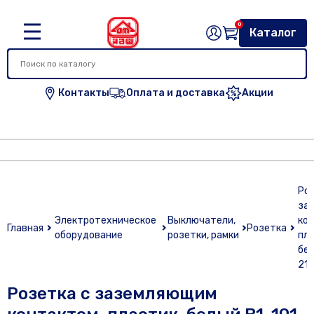
0
Каталог
Контакты
Оплата и доставка
Акции
Роз
за
Электротехническое
Выключатели,
кон
Главная
Розетка
оборудование
розетки, рамки
пла
бел
21
Розетка с заземляющим