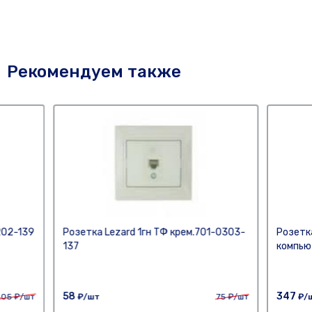
Рекомендуем также
202-139
Розетка Lezard 1гн ТФ крем.701-0303-
Розетк
137
компью
58
347
405
₽/шт
₽/шт
75
₽/шт
₽/