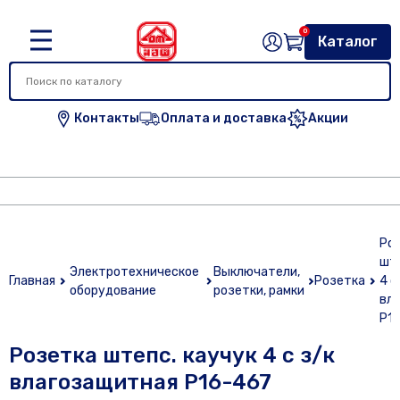
0
Каталог
Контакты
Оплата и доставка
Акции
Ро
ште
Электротехническое
Выключатели,
Главная
Розетка
4 с
оборудование
розетки, рамки
вл
Р1
Розетка штепс. каучук 4 с з/к
влагозащитная Р16-467