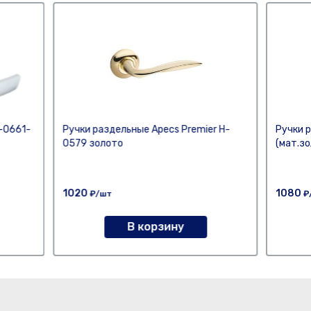
-0661-
Ручки раздельные Apeсs Premier H-
Ручки 
0579 золото
(мат.з
1020
1080
₽/шт
₽
В корзину