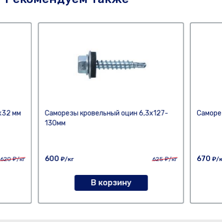
х32 мм
Саморезы кровельный оцин 6,3х127-
Саморе
130мм
600
670
620
₽/кг
₽/кг
625
₽/кг
₽/к
В корзину