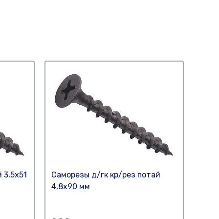
 3,5х51
Саморезы д/гк кр/рез потай
Само
4,8х90 мм
мм