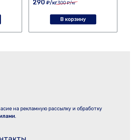
290
29
₽/кг
300
₽/кг
В корзину
ласие на рекламную рассылку и обработку
илами
.
нтакты