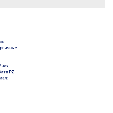
ажа
ирпичным
йная,
бита PZ
иал: