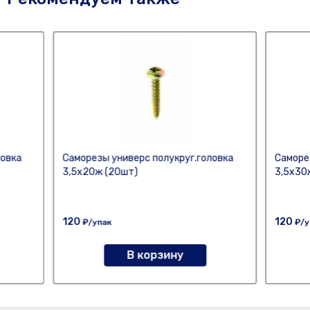
ловка
Саморезы универс полукруг.головка
Саморе
3,5х20ж (20шт)
3,5х30
120
120
₽/упак
₽/у
В корзину