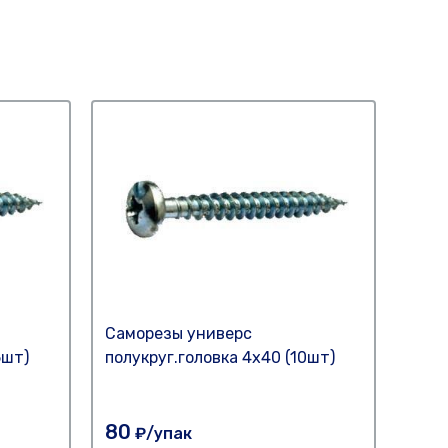
Саморезы универс
Само
5шт)
полукруг.головка 4х40 (10шт)
полу
80
100
₽/упак