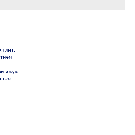
 плит,
ытием
высокую
может