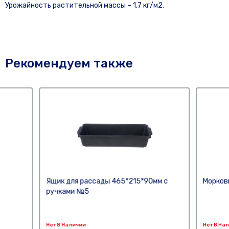
Урожайность растительной массы – 1,7 кг/м2.
Рекомендуем также
Ящик для рассады 465*215*90мм с
Морков
ручками №5
Нет В Наличии
Нет В На