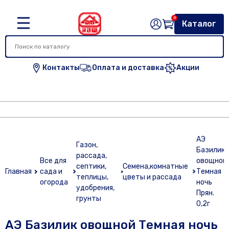
0
Каталог
Контакты
Оплата и доставка
Акции
АЭ
Газон,
Базилик
рассада,
Все для
овощной
септики,
Семена,комнатные
Главная
сада и
Темная
теплицы,
цветы и рассада
огорода
ночь
удобрения,
Прян.
грунты
0,2г
АЭ Базилик овощной Темная ночь