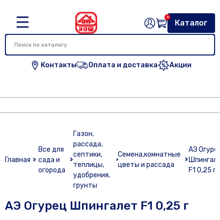
0
Каталог
Контакты
Оплата и доставка
Акции
Газон,
рассада,
Все для
АЭ Огуре
септики,
Семена,комнатные
Главная
сада и
Шпингал
теплицы,
цветы и рассада
огорода
F1 0,25 г
удобрения,
грунты
АЭ Огурец Шпингалет F1 0,25 г