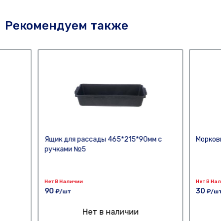
Рекомендуем также
Ящик для рассады 465*215*90мм с
Морков
ручками №5
Нет В Наличии
Нет В На
90
30
₽/шт
₽/ш
Нет в наличии