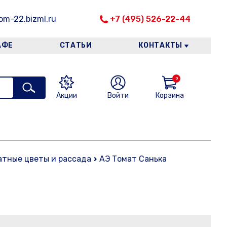
m-22.bizml.ru
+7 (495) 526-22-44
АФЕ
СТАТЬИ
КОНТАКТЫ
0
Акции
Войти
Корзина
атные цветы и рассада
АЭ Томат Санька