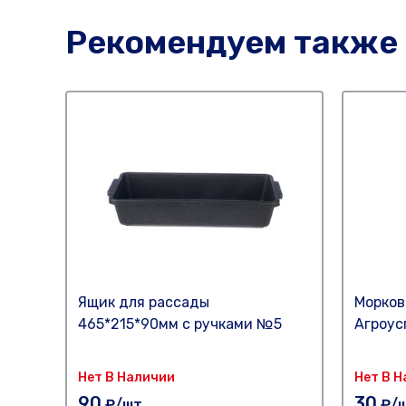
Рекомендуем также
Ящик для рассады
Морков
465*215*90мм с ручками №5
Агроус
Нет В Наличии
Нет В 
90
30
₽/шт
₽/