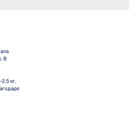
чала
. В
2,5 кг,
лагодаря