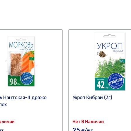
ь Нантская-4 драже
Укроп Кибрай (3г)
пех
Наличии
Нет В Наличии
25
шт
₽/шт