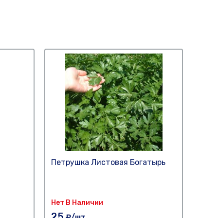
Петрушка Листовая Богатырь
Бакл
Нет В Наличии
25
₽
25
₽/шт