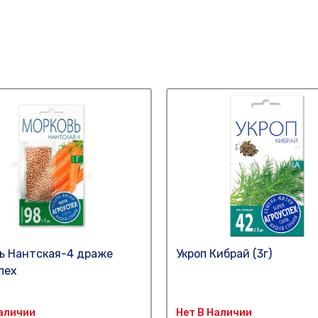
ь Нантская-4 драже
Укроп Кибрай (3г)
пех
Наличии
Нет В Наличии