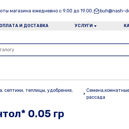
оты магазина ежедневно с 9.00 до 19.00.
buh@nash-do
ОПЛАТА И ДОСТАВКА
УСЛУГИ
К
а, септики, теплицы, удобрения,
Семена,комнатные
рассада
тол* 0.05 гр