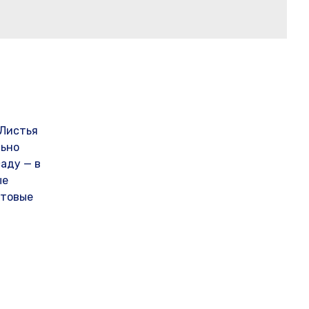
 Листья
льно
аду — в
ые
ктовые