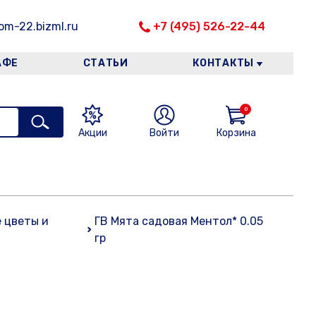
m-22.bizml.ru
+7 (495) 526-22-44
АФЕ
СТАТЬИ
КОНТАКТЫ
0
Акции
Войти
Корзина
 цветы и
ГВ Мята садовая Ментол* 0.05
гр