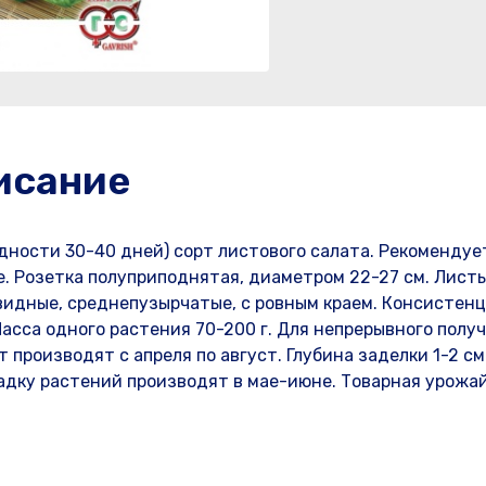
исание
дности 30-40 дней) сорт листового салата. Рекомендуе
. Розетка полуприподнятая, диаметром 22-27 см. Лист
видные, среднепузырчатые, с ровным краем. Консистен
асса одного растения 70-200 г. Для непрерывного полу
 производят с апреля по август. Глубина заделки 1-2 см
адку растений производят в мае-июне. Товарная урожа