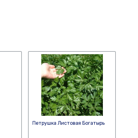
Петрушка Листовая Богатырь
Бакл