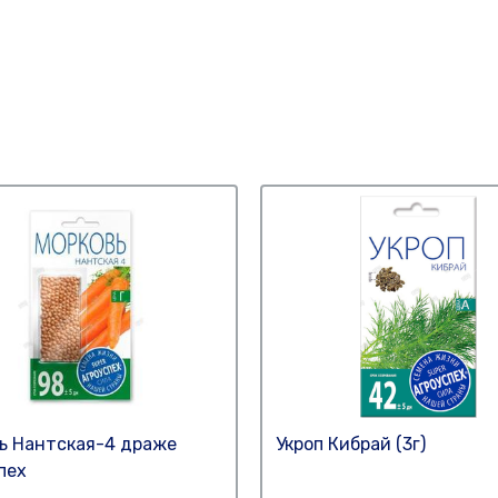
ь Нантская-4 драже
Укроп Кибрай (3г)
пех