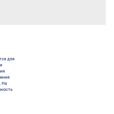
тся для
ья
ция
чения
. На
йность