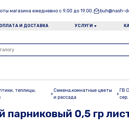
оты магазина ежедневно с 9.00 до 19.00.
buh@nash-do
ОПЛАТА И ДОСТАВКА
УСЛУГИ
К
ептики, теплицы,
Семена,комнатные цветы
ГВ 
ы
и рассада
сер
й парниковый 0,5 гр лис