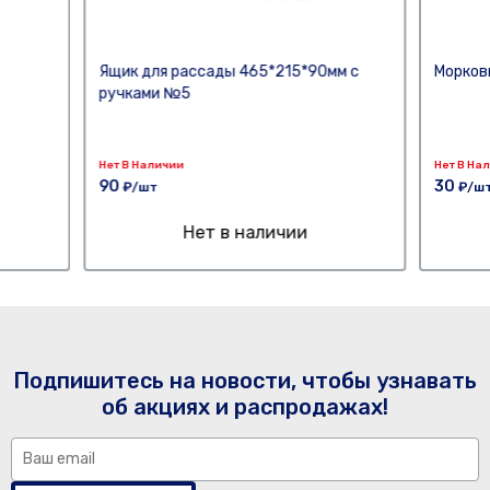
Ящик для рассады 465*215*90мм с
Морков
ручками №5
Нет В Наличии
Нет В На
90
30
₽/шт
₽/ш
Нет в наличии
Подпишитесь на новости, чтобы узнавать
об акциях и распродажах!