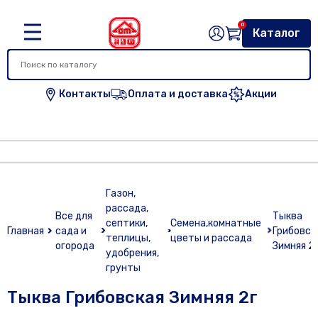
0
Каталог
Контакты
Оплата и доставка
Акции
Газон,
рассада,
Все для
Тыква
септики,
Семена,комнатные
Главная
сада и
Грибовск
теплицы,
цветы и рассада
огорода
Зимняя 2
удобрения,
грунты
Тыква Грибовская Зимняя 2г