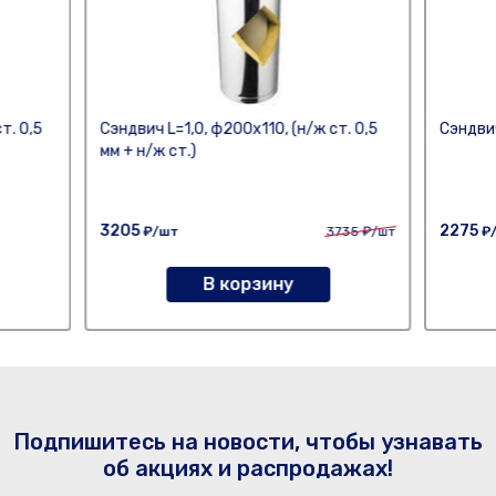
т. 0,5
Сэндвич L=1,0, ф200х110, (н/ж ст. 0,5
Сэндвич
мм + н/ж ст.)
3205
2275
₽/шт
3735
₽/шт
₽
В корзину
Подпишитесь на новости, чтобы узнавать
об акциях и распродажах!