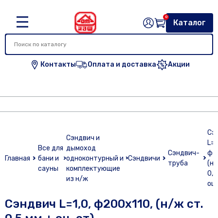
0
Каталог
Контакты
Оплата и доставка
Акции
Сэ
Сэндвич и
L=1
Все для
дымоход
Сэндвич-
ф2
Главная
бани и
одноконтурный и
Сэндвичи
труба
(н/
сауны
комплектующие
0,5
из н/ж
оц.
Сэндвич L=1,0, ф200х110, (н/ж ст.