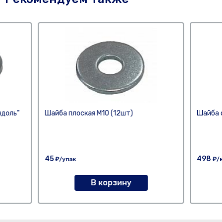
ндоль"
Шайба плоская М10 (12шт)
Шайба 
45
498
₽/упак
₽/
В корзину