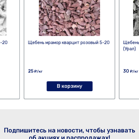
0-20
Щебень мрамор кварцит розовый 5-20
Щебень
(Урал)
25
30
₽/кг
₽/кг
В корзину
Подпишитесь на новости, чтобы узнавать
об акциях и распродажах!