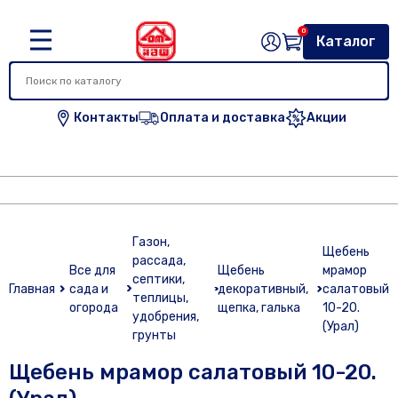
0
Каталог
Контакты
Оплата и доставка
Акции
Газон,
Щебень
рассада,
Все для
Щебень
мрамор
септики,
Главная
сада и
декоративный,
салатовый
теплицы,
огорода
щепка, галька
10-20.
удобрения,
(Урал)
грунты
Щебень мрамор салатовый 10-20.