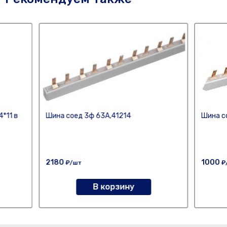
4*11 в
Шина соед 3ф 63А,41214
Шина с
2180
1000
₽/шт
₽
В корзину