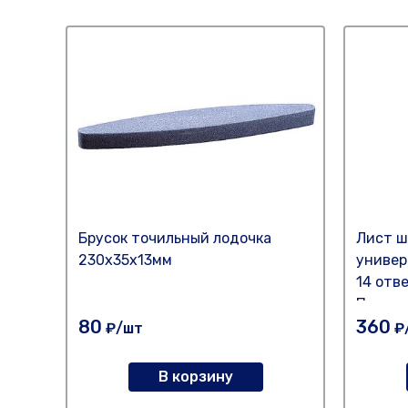
Брусок точильный лодочка
Лист 
230х35х13мм
универ
14 отв
Полит
80
360
₽/шт
₽
В корзину