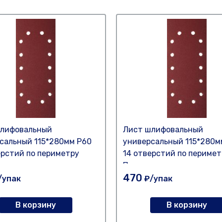
шлифовальный
Лист шлифовальный
сальный 115*280мм Р60
универсальный 115*280м
ерстий по периметру
14 отверстий по перимет
ех
Политех
470
/упак
₽/упак
В корзину
В корзину