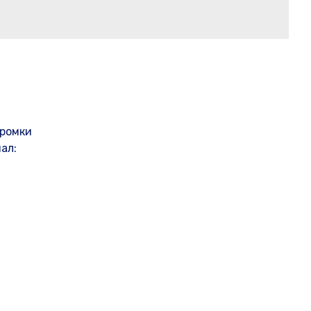
кромки
ал: