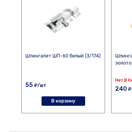
Шпингалет ШП-60 белый (3/174)
Шпинга
золото
Нет В 
55
₽/шт
240
₽
В корзину