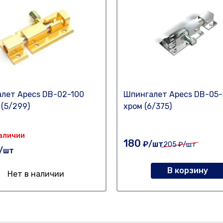
лет Apecs DB-02-100
Шпингалет Apecs DB-05-
 (5/299)
хром (6/375)
Наличии
180
₽/шт
205
₽/шт
/шт
В корзину
Нет в наличии