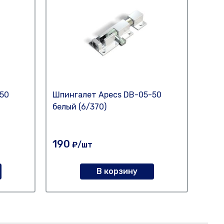
50
Шпингалет Apecs DB-05-50
Шпин
белый (6/370)
бел
190
210
₽/шт
В корзину