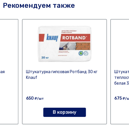
Рекомендуем также
ая
Штукатурка гипсовая Ротбанд 30 кг
Штукат
Knauf
теплос
белая 3
650
675
₽/шт
₽/
В корзину