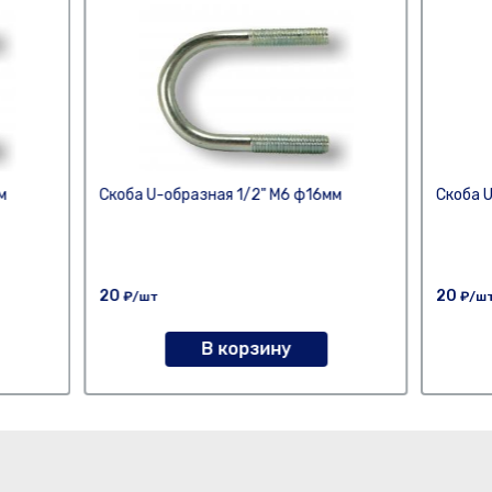
м
Скоба U-образная 1/2" М6 ф16мм
Скоба 
20
20
₽/шт
₽/ш
В корзину