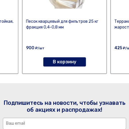
тойкая,
Песок кварцевый для фильтров 25 кг
Террак
фракция 0,4-0,8 мм
жарост
900
425
₽/шт
₽/
В корзину
Подпишитесь на новости, чтобы узнавать
об акциях и распродажах!