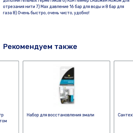
дополнительных герметиков 6) Контейнер снабжен ножом для
отрезания нити 7) Мах давление 16 бар для воды и 8 бар для
газа 8) Очень быстро, очень чисто, удобно!
Рекомендуем также
гр
Набор для восстановления эмали
Сантех
отом