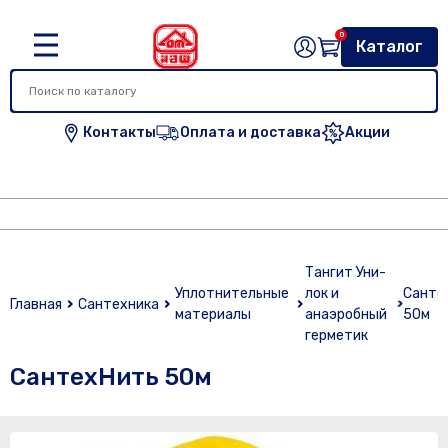
0
Каталог
Контакты
Оплата и доставка
Акции
Тангит Уни-
Уплотнительные
лок и
Санте
Главная
Сантехника
материалы
анаэробный
50м
герметик
СантехНить 50м