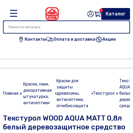
0
Каталог
Контакты
Оплата и доставка
Акции
Краски для
Текст
Краски, лаки,
защиты
AQUA M
декоративная
Главная
древесины,
Текстурол
белый
штукатурка,
антисептики,
дерев
антисептики
огнебиозащита
средс
Текстурол WOOD AQUA MATT 0,8л
белый деревозащитное средство