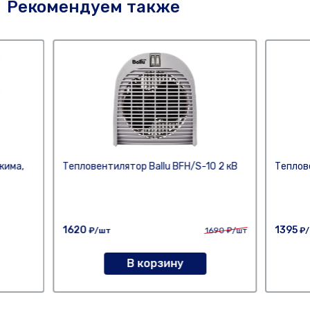
Рекомендуем также
жима,
Тепловентилятор Ballu BFH/S-10 2 кВ
Теплов
1620
1395
₽/шт
1690
₽/шт
₽/
В корзину