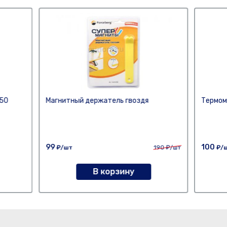
50
Магнитный держатель гвоздя
Термом
99
100
₽/шт
190
₽/шт
₽/
В корзину