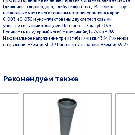
ПВХ, при горении не выделяет вредных для человека веществ
(диоксины, хлороводород, дибутилфтолат). Материал – трубы
и фасонные части изготовлены из полипропилена марок
01003 и 01030 и укомплектованы двухлепестковыми
уплотнительными кольцами. Плотностьг/см куб.0,95
Прочность на ударный изгиб с насечкойкДж/м кв.6,86
Максимальное напряжение при изгибеН/мм кв.43,14 Линейное
напряжениеН/мм кв.30,39 Прочность на разрывН/мм кв.39,22
Рекомендуем также