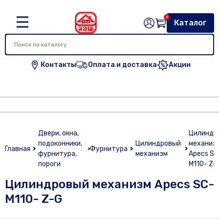
0
Каталог
Контакты
Оплата и доставка
Акции
Двери, окна,
Цилиндр
подоконники,
Цилиндровый
механиз
Главная
Фурнитура
фурнитура,
механизм
Apecs SC
пороги
M110- Z-
Цилиндровый механизм Apecs SC-
M110- Z-G