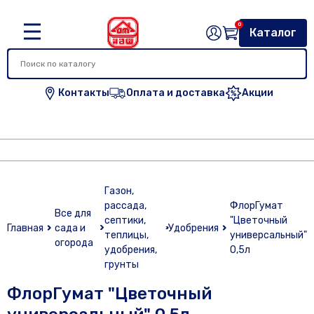
0
Каталог
Контакты
Оплата и доставка
Акции
Газон,
рассада,
ФлорГумат
Все для
септики,
"Цветочный
Главная
сада и
Удобрения
теплицы,
универсальный"
огорода
удобрения,
0,5л
грунты
ФлорГумат "Цветочный